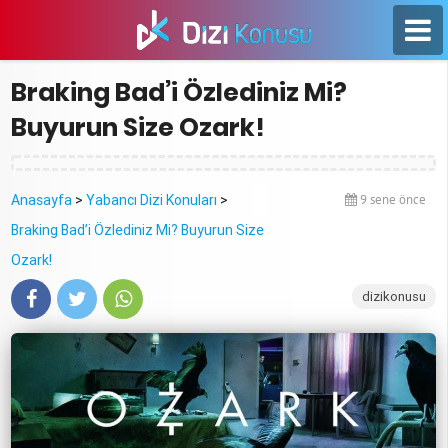
Braking Bad’i Özlediniz Mi?
Buyurun Size Ozark!
Anasayfa
>
Yabancı Dizi Konuları
>
9 sene önce
Braking Bad’i Özlediniz Mi? Buyurun Size
Ozark!
dizikonusu