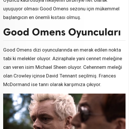
Oyuncu kadrosuyla hikâyenin birbiriyle net olarak
uyuşuyor olması Good Omens sezonu için mükemmel
başlangıcın en önemli kıstası olmuş.
Good Omens Oyuncuları
Good Omens dizi oyuncularında en merak edilen nokta
tabi ki melekler oluyor. Aziraphale yani cennet meleğine
can veren isim Michael Sheen oluyor. Cehennem meleği
olan Crowley içinse David Tennant seçilmiş. Frances
McDormand ise tanrı olarak karşımıza çıkıyor.