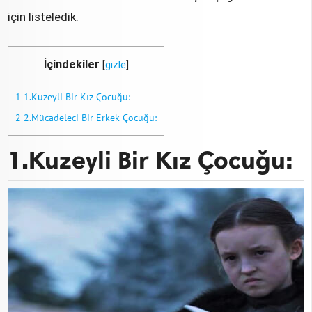
için listeledik.
İçindekiler
[
gizle
]
1
1.Kuzeyli Bir Kız Çocuğu:
2
2.Mücadeleci Bir Erkek Çocuğu:
1.Kuzeyli Bir Kız Çocuğu: