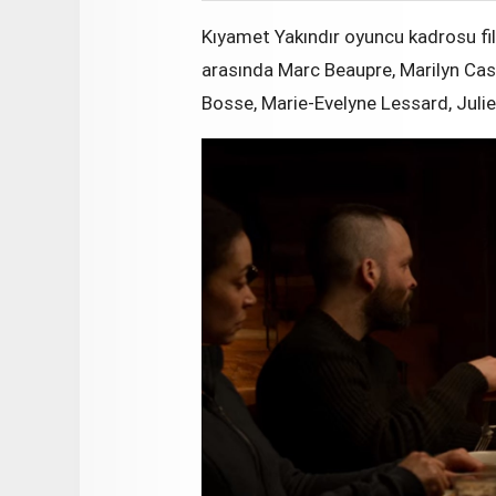
Kıyamet Yakındır oyuncu kadrosu fi
arasında Marc Beaupre, Marilyn Cas
Bosse, Marie-Evelyne Lessard, Julie