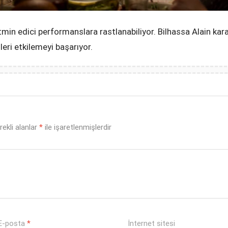
min edici performanslara rastlanabiliyor. Bilhassa Alain kara
leri etkilemeyi başarıyor.
ekli alanlar
*
ile işaretlenmişlerdir
E-posta
*
İnternet sitesi