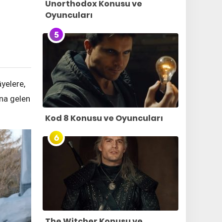
Unorthodox Konusu ve
Oyuncuları
5
âyelere,
ına gelen
Kod 8 Konusu ve Oyuncuları
6
The Witcher Konusu ve