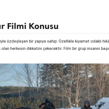
r Filmi Konusu
iyle özdeşleşen bir yapıya sahip. Özellikle kıyamet odaklı hik
ı olan herkesin dikkatini çekecektir. Film bir grup insanın baş