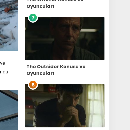
Oyuncuları
7
 ve
The Outsider Konusu ve
unda
Oyuncuları
8