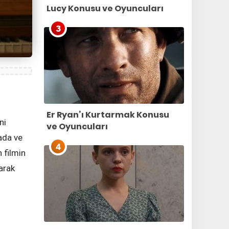
Lucy Konusu ve Oyuncuları
3
Er Ryan’ı Kurtarmak Konusu
ni
ve Oyuncuları
nada ve
4
n filmin
larak