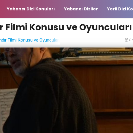
Yabancı Dizi Konuları
Yabancı Diziler
Yerli Dizi K
 Filmi Konusu ve Oyuncuları
ndır Filmi Konusu ve Oyuncuları
6 