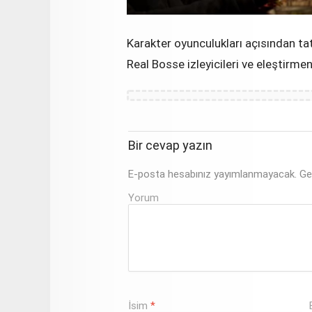
Karakter oyunculukları açısından tat
Real Bosse izleyicileri ve eleştirmen
Bir cevap yazın
E-posta hesabınız yayımlanmayacak.
Ger
Yorum
İsim
*