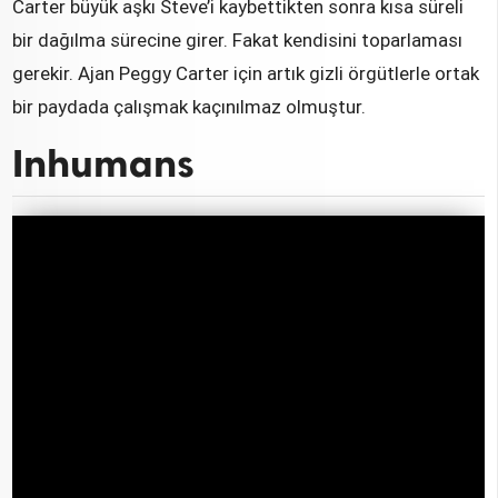
Carter büyük aşkı Steve’i kaybettikten sonra kısa süreli
bir dağılma sürecine girer. Fakat kendisini toparlaması
gerekir. Ajan Peggy Carter için artık gizli örgütlerle ortak
bir paydada çalışmak kaçınılmaz olmuştur.
Inhumans