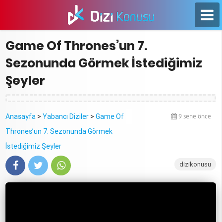
Game Of Thrones’un 7.
Sezonunda Görmek İstediğimiz
Şeyler
Anasayfa
>
Yabancı Diziler
>
Game Of
9 sene önce
Thrones’un 7. Sezonunda Görmek
İstediğimiz Şeyler
dizikonusu